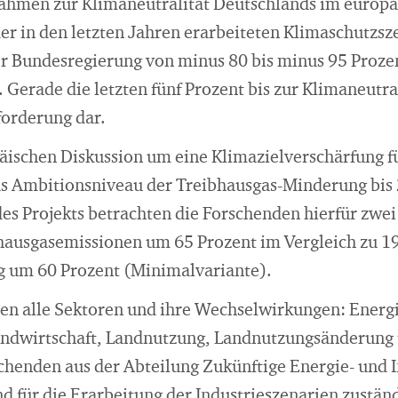
hmen zur Klimaneutralität Deutschlands im europä
er in den letzten Jahren erarbeiteten Klimaschutzsz
r Bundesregierung von minus 80 bis minus 95 Prozen
. Gerade die letzten fünf Prozent bis zur Klimaneutral
orderung dar.
äischen Diskussion um eine Klimazielverschärfung fü
as Ambitionsniveau der Treibhausgas-Minderung bi
des Projekts betrachten die Forschenden hierfür zwei
hausgasemissionen um 65 Prozent im Vergleich zu 1
g um 60 Prozent (Minimalvariante).
en alle Sektoren und ihre Wechselwirkungen: Energie
ndwirtschaft, Landnutzung, Landnutzungsänderung 
schenden aus der Abteilung Zukünftige Energie- und
nd für die Erarbeitung der Industrieszenarien zustän