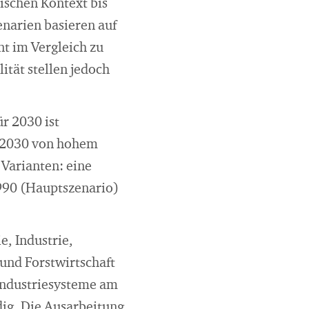
ischen Kontext bis
enarien basieren auf
t im Vergleich zu
ität stellen jedoch
r 2030 ist
s 2030 von hohem
 Varianten: eine
990 (Hauptszenario)
, Industrie,
und Forstwirtschaft
 Industriesysteme am
dig. Die Ausarbeitung