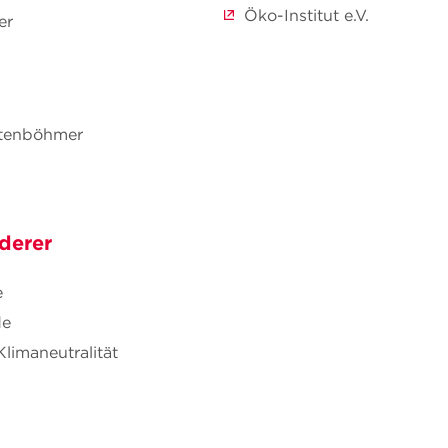
Öko-Institut e.V.
er
chtenböhmer
derer
e
de
Klimaneutralität