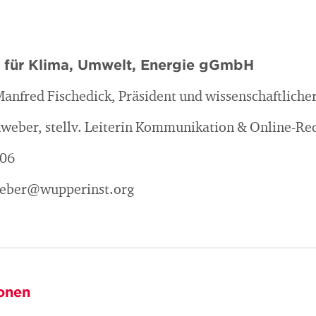
t für Klima, Umwelt, Energie gGmbH
 Manfred Fischedick, Präsident und wissenschaftliche
weber, stellv. Leiterin Kommunikation & Online-Re
106
nweber@wupperinst.org
onen