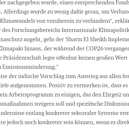
er nachgegeben wurde, einen entsprechenden Fonds 
. Allerdings wurde zu wenig dafür getan, um Verlus
Klimawandels von vornherein zu verhindern", erklä
r des Forschungsbereichs Internationale Klimapolit
limaschutz angeht, geht der 'Sharm El Sheikh Implem
Klimapakt hinaus, der während der COP26 vergangen
 Präsidentschaft legte offenbar keinen großen Wert 
 Emissionsminderung."
se der indische Vorschlag zum Ausstieg aus allen fo
ürfe aufgenommen. Positiv zu vermerken ist, dass es
uf ein Arbeitsprogramm zu einigen, das den Ehrgeiz 
maßnahmen steigern soll und spezifische Diskussio
ndernisse entlang konkreter sektoraler Systeme erm
e jedoch noch konkreter sein können, wenn es direk