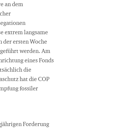
re an dem
scher
elegationen
se extrem langsame
in der ersten Woche
rgeführt werden. Am
nrichtung eines Fonds
tsächlich die
aschutz hat die COP
mpfung fossiler
gjährigen Forderung