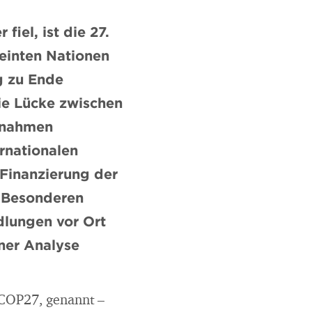
el, ist die 27.
einten Nationen
g zu Ende
ie Lücke zwischen
ßnahmen
rnationalen
 Finanzierung der
m Besonderen
dlungen vor Ort
iner Analyse
 COP27, genannt –