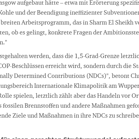
asgow aufgebaut hätte – etwa mit Erörterung spezifi
Kohle und der Beendigung ineffizienter Subventionen 
 breiten Arbeitsprogramm, das in Sharm El Sheikh v
ten, ob es gelingt, konkrete Fragen der Ambitionsst
n."
stgehalten werden, dass die 1,5-Grad-Grenze letztlic
OP-Beschlüssen erreicht wird, sondern durch die S
ally Determined Contributions (NDCs)", betont Chr
ungsbereich Internationale Klimapolitik am Wuppert
olle spielen, letztlich zählt aber das Handeln vor O
us fossilen Brennstoffen und andere Maßnahmen gefor
chende Ziele und Maßnahmen in ihre NDCs zu schreibe