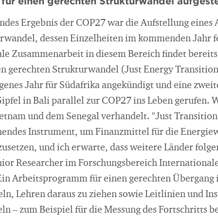
ür einen gerechten Strukturwandel aufgeste
ndes Ergebnis der COP27 war die Aufstellung eine
urwandel, dessen Einzelheiten im kommenden Jahr f
le Zusammenarbeit in diesem Bereich findet bereits s
nen gerechten Strukturwandel (Just Energy Transitio
genes Jahr für Südafrika angekündigt und eine zweit
pfel in Bali parallel zur COP27 ins Leben gerufen.
Vietnam und dem Senegal verhandelt. "Just Transitio
chendes Instrument, um Finanzmittel für die Energie
usetzen, und ich erwarte, dass weitere Länder folge
ior Researcher im Forschungsbereich International
"Ein Arbeitsprogramm für einen gerechten Übergang i
ln, Lehren daraus zu ziehen sowie Leitlinien und In
ln – zum Beispiel für die Messung des Fortschritts b