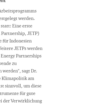
llt
s Arbeitsprogramms
estgelegt werden.
tatt: Eine erste
n Partnership, JETP)
e für Indonesien
 Weitere JETPs werden
n Energy Partnerships
wende zu
n werden", sagt Dr.
e Klimapolitik am
st sinnvoll, um diese
strumente für gute
ei der Verwirklichung