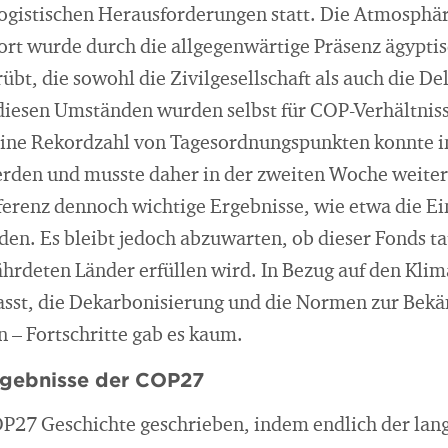
ogistischen Herausforderungen statt. Die Atmosphä
ort wurde durch die allgegenwärtige Präsenz ägypti
rübt, die sowohl die Zivilgesellschaft als auch die D
diesen Umständen wurden selbst für COP-Verhältnis
. Eine Rekordzahl von Tagesordnungspunkten konnte 
erden und musste daher in der zweiten Woche weite
nferenz dennoch wichtige Ergebnisse, wie etwa die Ei
den. Es bleibt jedoch abzuwarten, ob dieser Fonds ta
hrdeten Länder erfüllen wird. In Bezug auf den Klim
asst, die Dekarbonisierung und die Normen zur Bekä
n – Fortschritte gab es kaum.
rgebnisse der COP27
COP27 Geschichte geschrieben, indem endlich der lan