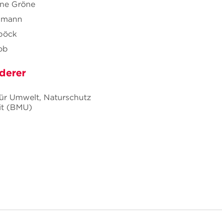
tine Gröne
hmann
aböck
ob
derer
ür Umwelt, Naturschutz
it (BMU)