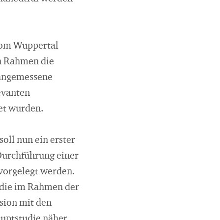
vom Wuppertal
en Rahmen die
 angemessene
levanten
et wurden.
oll nun ein erster
Durchführung einer
 vorgelegt werden.
tudie im Rahmen der
sion mit den
uptstudie näher