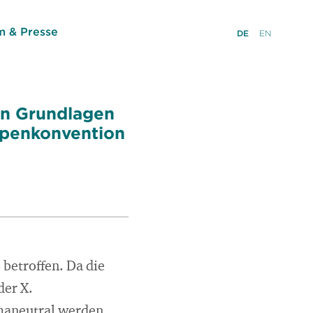
 & Presse
DE
EN
en Grundlagen
lpenkonvention
betroffen. Da die
der X.
imaneutral werden