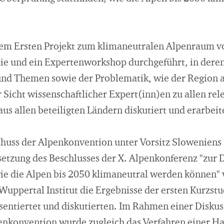
nem Ersten Projekt zum klimaneutralen Alpenraum 
udie und ein Expertenworkshop durchgeführt, in der
 und Themen sowie der Problematik, wie der Region
 Sicht wissenschaftlicher Expert(inn)en zu allen re
s allen beteiligten Ländern diskutiert und erarbeit
uss der Alpenkonvention unter Vorsitz Sloweniens s
setzung des Beschlusses der X. Alpenkonferenz "zur 
wie die Alpen bis 2050 klimaneutral werden können"
 Wuppertal Institut die Ergebnisse der ersten Kurzs
entiertet und diskutierten. Im Rahmen einer Diskus
nkonvention wurde zugleich das Verfahren einer Ha