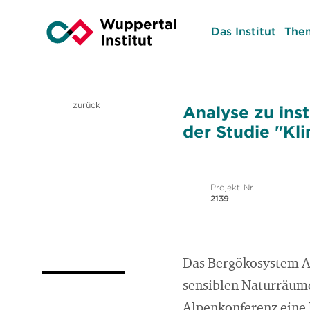
Das Institut
The
zurück
Analyse zu ins
der Studie "Kl
Projekt-Nr.
2139
Das Bergökosystem Al
sensiblen Naturräume 
Alpenkonferenz eine 