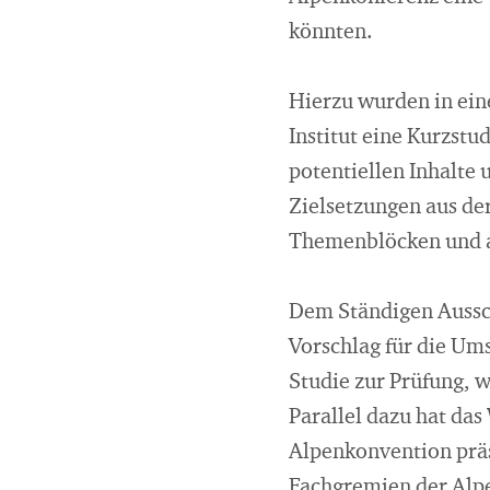
könnten.
Hierzu wurden in ei
Institut eine Kurzst
potentiellen Inhalte
Zielsetzungen aus der
Themenblöcken und au
Dem Ständigen Aussch
Vorschlag für die Um
Studie zur Prüfung, 
Parallel dazu hat das
Alpenkonvention präs
Fachgremien der Alpe