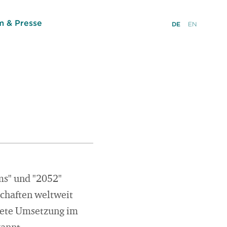
 & Presse
DE
EN
ms" und "2052"
chaften weltweit
krete Umsetzung im