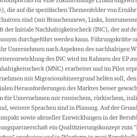
tionsportals für eine zukunftsfähige Ernährungswirt
 die auf die spezifischen Themenfelder von Ernähr
hnitten sind (mit Branchennews, Links, Instrumente 
ft der Initiale Nachhaltigkeitscheck (INC), der auf d
nonym durchgeführt werden kann. Führungskräfte u
ihr Unternehmen nach Aspekten des nachhaltigen Wi
eiterentwicklung des INC wird im Rahmen der EP au
hhaltigkeitscheck (MNC) erarbeitet und im Pilot erp
rnehmen mit Migrationshintergrund helfen soll, de
ialen Herausforderungen des Marktes besser gewach
 für Unternehmen mit russischem, türkischem, ita
nd, weitere Sprachen sind in Planung. Auf der Grun
ompakt sowie aktueller Entwicklungen in der Berufs
ngspartnerschaft ein Qualifizierungskonzept zum "