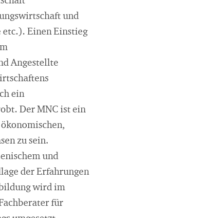
schaft
ungswirtschaft und
etc.). Einen Einstieg
em
nd Angestellte
rtschaftens
ch ein
robt. Der MNC ist ein
n ökonomischen,
sen zu sein.
lienischem und
dlage der Erfahrungen
bildung wird im
Fachberater für