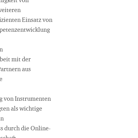
higkeit von
weiteren
izienten Einsatz von
mpetenzentwicklung
in
eit mit der
Partnern aus
e
ng von Instrumenten
ten als wichtige
en
s durch die Online-