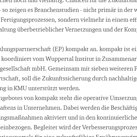
chen hoch und vielfältig. Chancen für die Zukunftsfä
so zeigen es Branchenstudien - nicht primär in der 
Fertigungsprozessen, sondern vielmehr in einem eff
taltung überbetrieblicher Vernetzungen und der Ko
cklungspartnerschaft (EP) kompakt an. kompakt ist e
koordiniert vom Wuppertal Institut in Zusammenarb
sgesellschaft mbH. Gemeinsam mit sieben weiteren 
tschaft, soll die Zukunftssicherung durch nachhaltig
g in KMU unterstützt werden.
ngebotes von kompakt steht die operative Umsetzu
aftens in Unternehmen. Dabei werden die Beschäftig
ungsmaßnahmen aktiviert und in den kontinuierlich
einbezogen. Begleitet wird der Verbesserungsprozes