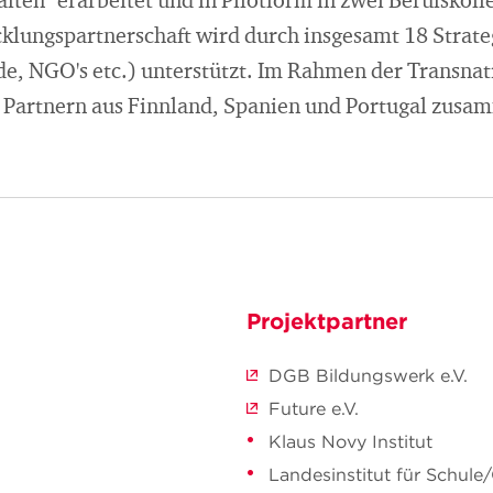
ften" erarbeitet und in Pilotform in zwei Berufskoll
cklungspartnerschaft wird durch insgesamt 18 Strate
de, NGO's etc.) unterstützt. Im Rahmen der Transnat
 Partnern aus Finnland, Spanien und Portugal zusa
Projektpartner
DGB Bildungswerk e.V.
Future e.V.
Klaus Novy Institut
Landesinstitut für Schule