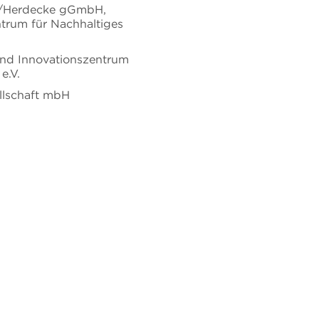
en/Herdecke gGmbH,
rum für Nachhaltiges
und Innovationszentrum
e.V.
ellschaft mbH