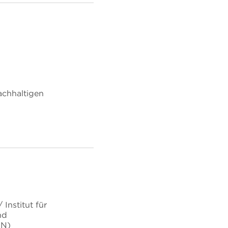
chhaltigen
Institut für
nd
uN)