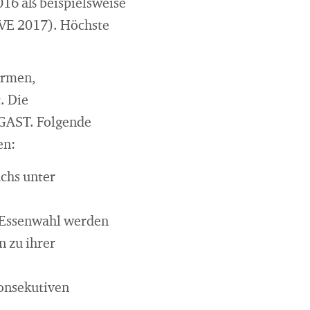
16 aß beispielsweise
BVE 2017). Höchste
armen,
. Die
HGAST. Folgende
en:
chs unter
n Essenwahl werden
n zu ihrer
konsekutiven