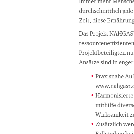
Immer mehr Menschen 
durchschnittlich jed
Zeit, diese Ernährun
Das Projekt NAHGAST 
ressourceneffizienten
Projektbeteiligten n
Ansätze sind in enge
Praxisnahe Au
www.nahgast.
Harmonisierte 
mithilfe diver
Wirksamkeit zu
Zusätzlich wer