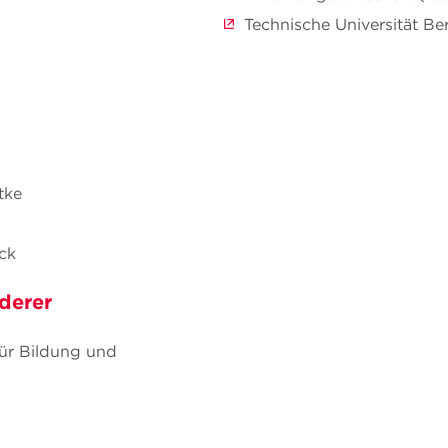
Technische Universität Ber
tke
eck
derer
ür Bildung und