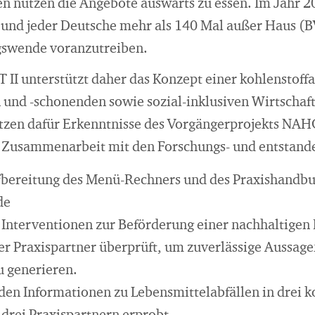
nutzen die Angebote auswärts zu essen. Im Jahr 20
e und jeder Deutsche mehr als 140 Mal außer Haus (
gswende voranzutreiben.
II unterstützt daher das Konzept einer kohlenstoff
 und -schonenden sowie sozial-inklusiven Wirtschaft
utzen dafür Erkenntnisse des Vorgängerprojekts NA
r Zusammenarbeit mit den Forschungs- und entstand
fbereitung des Menü-Rechners und des Praxishandbu
de
Interventionen zur Beförderung einer nachhaltige
ser Praxispartner überprüft, um zuverlässige Aussage
 generieren.
den Informationen zu Lebensmittelabfällen in drei 