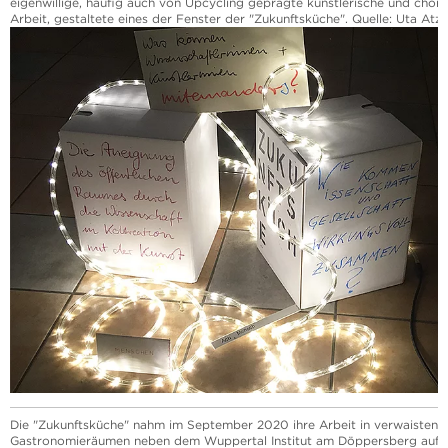
eigenwillige, häufig auch von Upcycling geprägte künstlerische und chor
Arbeit, gestaltete eines der Fenster der "Zukunftsküche". Quelle: Uta Atz
Die "Zukunftsküche" nahm im September 2020 ihre Arbeit in verwaisten
Gastronomieräumen neben dem Wuppertal Institut am Döppersberg auf. 