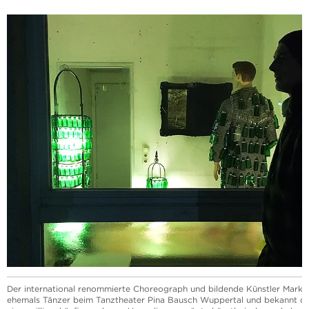
Der international renommierte Choreograph und bildende Künstler Mark 
ehemals Tänzer beim Tanztheater Pina Bausch Wuppertal und bekannt du