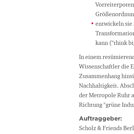
Vorreiterpoten
Größenordnung
entwickeln sie
Transformation
kann ("think bi
In einem resümierend
Wissenschaftler die 
Zusammenhang hinsic
Nachhaltigkeit. Absc
der Metropole Ruhr a
Richtung "grüne Indus
Auftraggeber:
Scholz & Friends Be