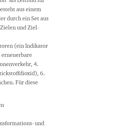
n" als Leitbild für
besteht aus einem
er durch ein Set aus
Zielen und Ziel-
toren (ein Indikator
. erneuerbare
onenverkehr, 4.
ickstoffdioxid), 6.
chen. Für diese
en
ansformations- und