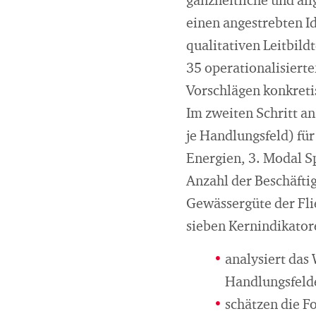
ganzheitliche und all
einen angestrebten Id
qualitativen Leitbild
35 operationalisiert
Vorschlägen konkretis
Im zweiten Schritt an
je Handlungsfeld) fü
Energien, 3. Modal S
Anzahl der Beschäftig
Gewässergüte der Fli
sieben Kernindikator
analysiert das 
Handlungsfelde
schätzen die F