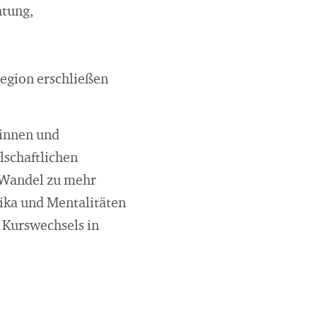
htung,
egion erschließen
rinnen und
lschaftlichen
 Wandel zu mehr
tika und Mentalitäten
 Kurswechsels in