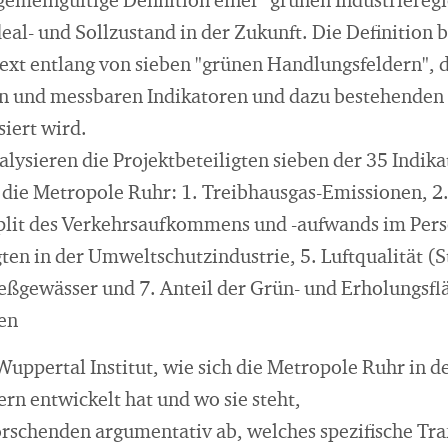
gemeingültige Definition einer "grünen Industrieregio
eal- und Sollzustand in der Zukunft. Die Definition 
text entlang von sieben "grünen Handlungsfeldern", d
en und messbaren Indikatoren und dazu bestehenden 
iert wird.
alysieren die Projektbeteiligten sieben der 35 Indika
r die Metropole Ruhr: 1. Treibhausgas-Emissionen, 2
plit des Verkehrsaufkommens und -aufwands im Pers
ten in der Umweltschutzindustrie, 5. Luftqualität (St
eßgewässer und 7. Anteil der Grün- und Erholungsflä
en
Wuppertal Institut, wie sich die Metropole Ruhr in d
rn entwickelt hat und wo sie steht,
orschenden argumentativ ab, welches spezifische Tr