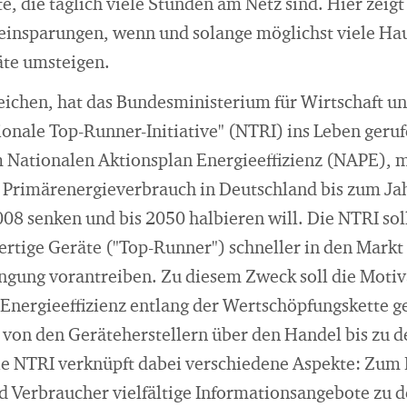
e, die täglich viele Stunden am Netz sind. Hier zeigt
eeinsparungen, wenn und solange möglichst viele Ha
äte umsteigen.
reichen, hat das Bundesministerium für Wirtschaft 
onale Top-Runner-Initiative" (NTRI) ins Leben gerufe
m Nationalen Aktionsplan Energieeffizienz (NAPE), 
 Primärenergieverbrauch in Deutschland bis zum Ja
8 senken und bis 2050 halbieren will. Die NTRI soll
ertige Geräte ("Top-Runner") schneller in den Markt
ngung vorantreiben. Zu diesem Zweck soll die Moti
Energieeffizienz entlang der Wertschöpfungskette g
 von den Geräteherstellern über den Handel bis zu 
e NTRI verknüpft dabei verschiedene Aspekte: Zum 
 Verbraucher vielfältige Informationsangebote zu 