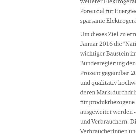
weiterer Elektrogerät
Potenzial für Energi
sparsame Elektroger
Um dieses Ziel zu er
Januar 2016 die "Nati
wichtiger Baustein i
Bundesregierung den
Prozent gegenüber 200
und qualitativ hochw
deren Marktdurchdri
für produktbezogene 
ausgeweitet werden -
und Verbrauchern. Di
Verbraucherinnen und