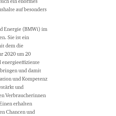
 sich ein enormes
ushalte auf besonders
und Energie (BMWi) im
n. Sie ist ein
mit dem die
hr 2020 um 20
 energieeffiziente
 bringen und damit
vation und Kompetenz
estärkt und
den Verbraucherinnen
Einen erhalten
den Chancen und