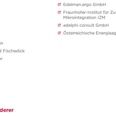
Edelman.ergo GmbH
Fraunhofer-Institut für Zu
Mikrointegration IZM
adelphi consult GmbH
Österreichische Energiea
en
ed Fischedick
er
derer