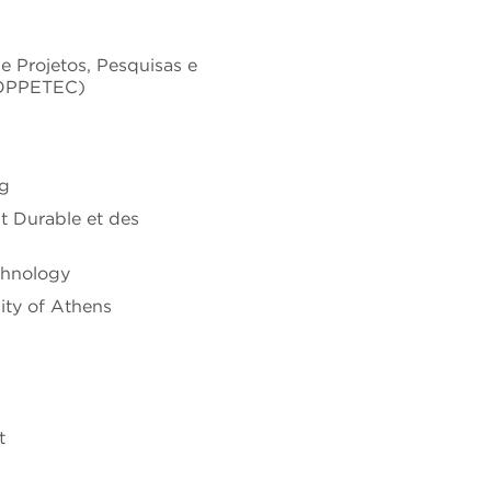
 Projetos, Pesquisas e
COPPETEC)
ng
t Durable et des
chnology
ity of Athens
t