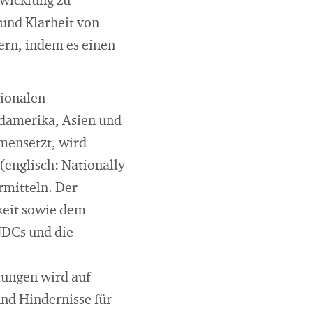
twicklung zu
und Klarheit von
ern, indem es einen
tionalen
üdamerika, Asien und
mensetzt, wird
englisch: Nationally
rmitteln. Der
keit sowie dem
NDCs und die
lungen wird auf
und Hindernisse für