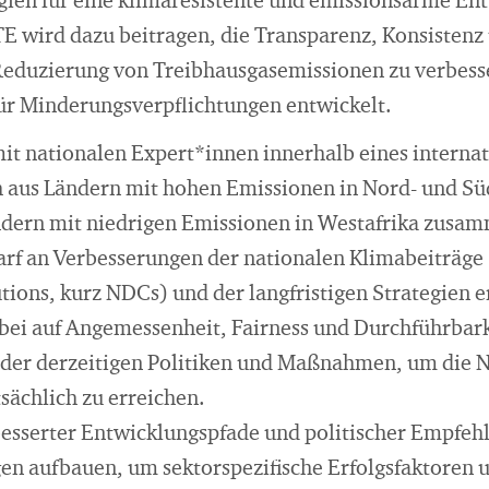
egien für eine klimaresistente und emissionsarme En
 wird dazu beitragen, die Transparenz, Konsistenz 
Reduzierung von Treibhausgasemissionen zu verbess
r Minderungsverpflichtungen entwickelt.
t nationalen Expert*innen innerhalb eines interna
h aus Ländern mit hohen Emissionen in Nord- und S
dern mit niedrigen Emissionen in Westafrika zusam
 an Verbesserungen der nationalen Klimabeiträge (
ions, kurz NDCs) und der langfristigen Strategien e
bei auf Angemessenheit, Fairness und Durchführbar
 der derzeitigen Politiken und Maßnahmen, um die 
tsächlich zu erreichen.
esserter Entwicklungspfade und politischer Empfeh
gen aufbauen, um sektorspezifische Erfolgsfaktoren 