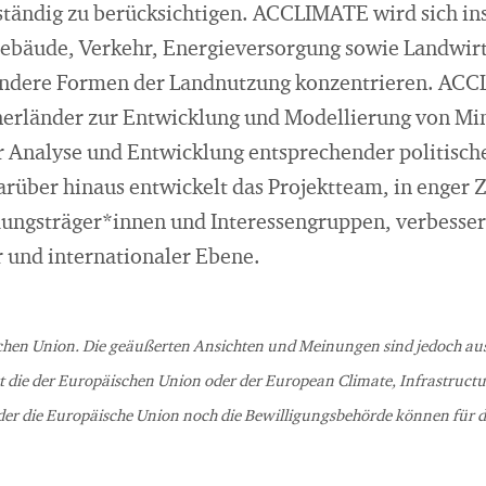
ständig zu berücksichtigen. ACCLIMATE wird sich in
Gebäude, Verkehr, Energieversorgung sowie Landwirt
 andere Formen der Landnutzung konzentrieren. ACC
nerländer zur Entwicklung und Modellierung von Mi
r Analyse und Entwicklung entsprechender politisch
arüber hinaus entwickelt das Projektteam, in enger
dungsträger*innen und Interessengruppen, verbessert
r und internationaler Ebene.
chen Union. Die geäußerten Ansichten und Meinungen sind jedoch aus
t die der Europäischen Union oder der European Climate, Infrastruc
er die Europäische Union noch die Bewilligungsbehörde können für d