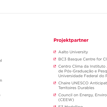
Projektpartner
Aalto University
BC3 Basque Centre for C
l
Centro Clima da Instituto
de Pós-Graduação e Pesq
Universidade Federal do R
nn
Chaire UNESCO Anticipati
Territoires Durables
n
Council on Energy, Envir
(CEEW)
E3 Modelling