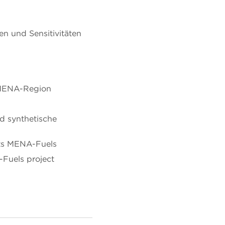
en und Sensitivitäten
r MENA-Region
nd synthetische
kts MENA-Fuels
-Fuels project