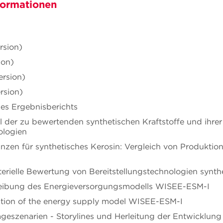
formationen
ersion)
ion)
ersion)
ersion)
s Ergebnisberichts
hl der zu bewertenden synthetischen Kraftstoffe und ihrer
ologien
lanzen für synthetisches Kerosin: Vergleich von Produkt
riterielle Bewertung von Bereitstellungstechnologien synth
hreibung des Energieversorgungsmodells WISEE-ESM-I
iption of the energy supply model WISEE-ESM-I
rageszenarien - Storylines und Herleitung der Entwicklun