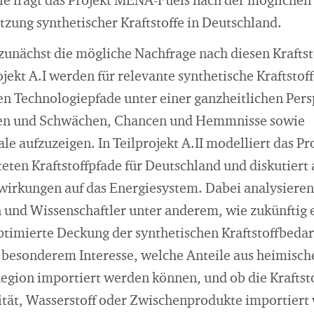
ie fragt das Projekt MENA-Fuels nach der möglichen
zung synthetischer Kraftstoffe in Deutschland.
 zunächst die mögliche Nachfrage nach diesen Krafts
jekt A.I werden für relevante synthetische Kraftstoff
en Technologiepfade unter einer ganzheitlichen Per
rken und Schwächen, Chancen und Hemmnisse sowie
e aufzuzeigen. In Teilprojekt A.II modelliert das Pr
eten Kraftstoffpfade für Deutschland und diskutiert
irkungen auf das Energiesystem. Dabei analysieren
 und Wissenschaftler unter anderem, wie zukünftig 
ptimierte Deckung der synthetischen Kraftstoffbedar
n besonderem Interesse, welche Anteile aus heimisc
gion importiert werden können, und ob die Kraftstof
ität, Wasserstoff oder Zwischenprodukte importiert