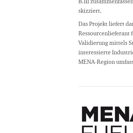
B.III zusammenfassen
skizziert.
Das Projekt liefert 
Ressourcenlieferant f
Validierung mittels S
interessierte Industr
MENA-Region umfass