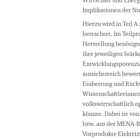
Wirtschaft und Energ
Implikationen der Nut
Hierzu wird in Teil A
betrachtet. Im Teilpro
Herstellung benötigt
ihre jeweiligen Stä
Entwicklungspotenzial
aussichtsreich bewert
Einbettung und Rückw
Wissenschaftlerinnen
volkswirtschaftlich o
könnte. Dabei ist vo
bzw. aus der MENA-Re
Vorprodukte Elektriz