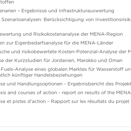
toffen
szenarien – Ergebnisse und Infrastrukturauswertung
e Szenarioanalysen: Berücksichtigung von Investitionsrisik
kobewertung und Risikokostenanalyse der MENA-Region
rien zur Eigenbedarfsanalyse für die MENA-Länder
hnische und risikobewertete Kosten-Potenzial-Analyse de
hese der Kurzstudien für Jordanien, Marokko und Oman
-Fuels-Analyse eines globalen Marktes für Wasserstoff u
htlich künftiger Handelsbeziehungen
these und Handlungsoptionen - Ergebnisbericht des Proje
esis and courses of action - report on results of the MENA
èse et pistes d'action - Rapport sur les résultats du projet