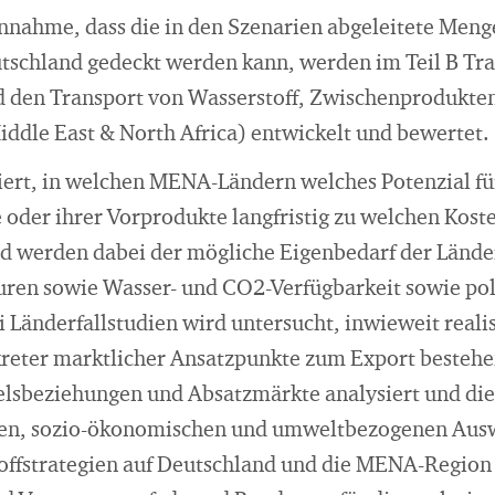
nahme, dass die in den Szenarien abgeleitete Meng
utschland gedeckt werden kann, werden im Teil B Tr
d den Transport von Wasserstoff, Zwischenprodukten 
dle East & North Africa) entwickelt und bewertet.
siert, in welchen MENA-Ländern welches Potenzial fü
 oder ihrer Vorprodukte langfristig zu welchen Kost
d werden dabei der mögliche Eigenbedarf der Länder
turen sowie Wasser- und CO2-Verfügbarkeit sowie pol
ei Länderfallstudien wird untersucht, inwieweit reali
kreter marktlicher Ansatzpunkte zum Export besteh
delsbeziehungen und Absatzmärkte analysiert und die
hen, sozio-ökonomischen und umweltbezogenen Aus
toffstrategien auf Deutschland und die MENA-Region