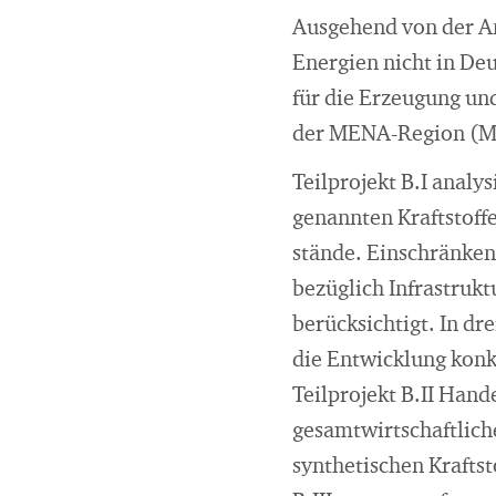
Ausgehend von der An
Energien nicht in De
für die Erzeugung un
der MENA-Region (Mid
Teilprojekt B.I analy
genannten Kraftstoffe
stände. Einschränken
bezüglich Infrastruk
berücksichtigt. In dr
die Entwicklung kon
Teilprojekt B.II Han
gesamtwirtschaftlic
synthetischen Krafts