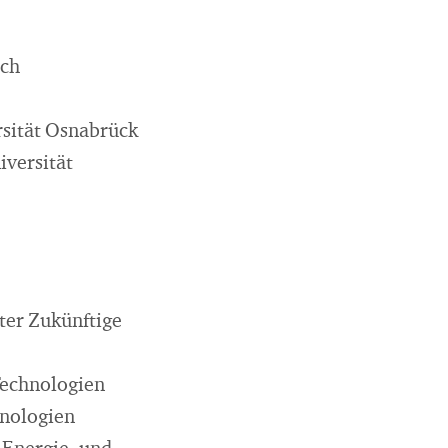
ach
sität Osnabrück
iversität
ter Zukünftige
Technologien
hnologien