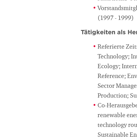
Vorstandsmitgl
(1997 - 1999)
Tätigkeiten als H
Referierte Zei
Technology; In
Ecology; Inter
Reference; Env
Sector Managem
Production; Sus
Co-Herausgeber
renewable ener
technology rout
Sustainable E