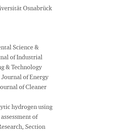
iversität Osnabrück
ental Science &
al of Industrial
ing & Technology
 Journal of Energy
ournal of Cleaner
lytic hydrogen using
 assessment of
 Research, Section