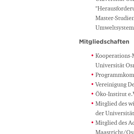
"Herausforder
Master-Studie
Umweltsysteme
Mitgliedschaften
Kooperations-M
Universität Os
Programmkomit
Vereinigung De
Öko-Institut e.
Mitglied des w
der Universitä
Mitglied des A
Maastricht/Os