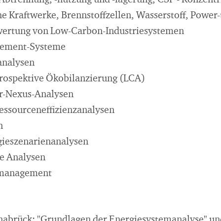
btrennung, -nutzung und -lagerung, CSP - Konzent
e Kraftwerke, Brennstoffzellen, Wasserstoff, Power-t
ewertung von Low-Carbon-Industriesystemen
ement-Systeme
analysen
ospektive Ökobilanzierung (LCA)
r-Nexus-Analysen
essourceneffizienzanalysen
n
gieszenarienanalysen
e Analysen
smanagement
nabrück: "Grundlagen der Energiesystemanalyse" un