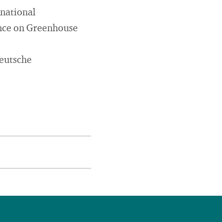
rnational
ence on Greenhouse
eutsche