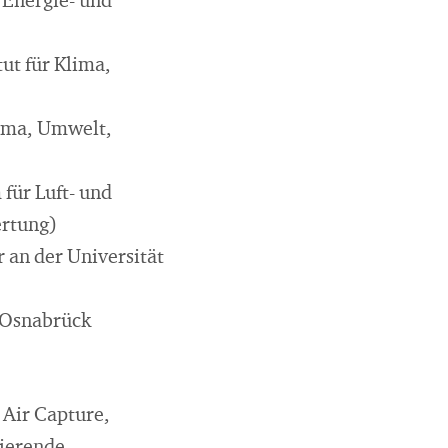
 Energie- und
ut für Klima,
lima, Umwelt,
für Luft- und
ertung)
 an der Universität
d Osnabrück
 Air Capture,