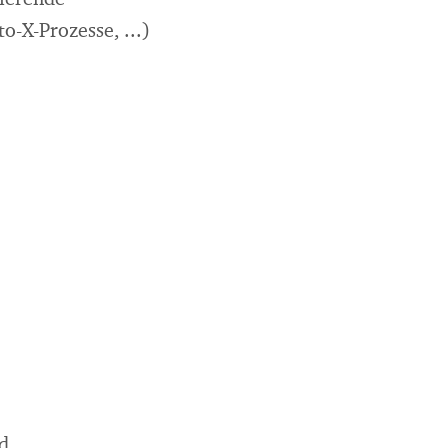
rierende
o-X-Prozesse, ...)
d