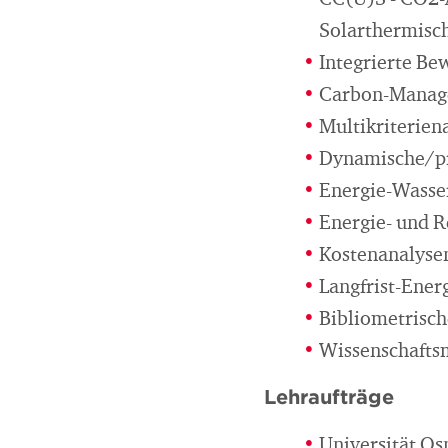
CC(U)S - CO2-A
Solarthermisch
Integrierte B
Carbon-Manag
Multikriterien
Dynamische/pr
Energie-Wasse
Energie- und R
Kostenanalyse
Langfrist-Ener
Bibliometrisch
Wissenschaft
Lehraufträge
Universität Os