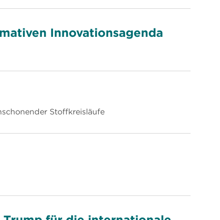
ormativen Innovationsagenda
nschonender Stoffkreisläufe
Trump für die internationale