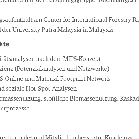
plomandin in der Forschungsgruppe "Nachhaltiges 
saufenthalt am Center for International Forestry R
 der University Putra Malaysia in Malaysia
kte
sitätsanalysen nach dem MIPS-Konzept
zienz (Potenzialanalysen und Netzwerke)
S-Online und Material Footprint Network
d soziale Hot-Spot-Analysen
iomassenutzung, stoffliche Biomassenutzung, Kaska
derprozesse
recherin des und Mitglied im hessnatur Kundenrat