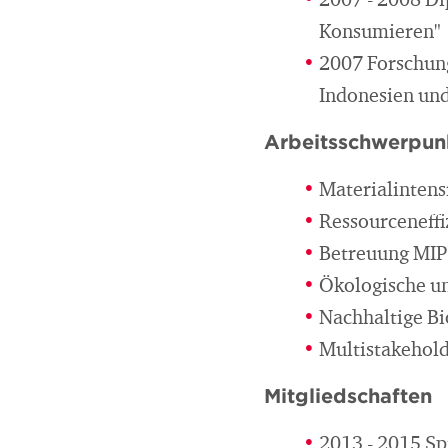
2007 - 2008 Di
Konsumieren"
2007 Forschung
Indonesien und
Arbeitsschwerpun
Materialinten
Ressourceneffi
Betreuung MIP
Ökologische un
Nachhaltige B
Multistakehol
Mitgliedschaften
2013 - 2015 Sp