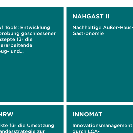
NAHGAST II
of Tools: Entwicklung
Nachhaltige Außer-Haus
probung geschlossener
Gastronomie
zepte für die
verarbeitende
ug- und
dwarenindustrie
NRW
INNOMAT
kte für die Umsetzung
Innovationsmanagement
andesstrategie zur
durch LCA-