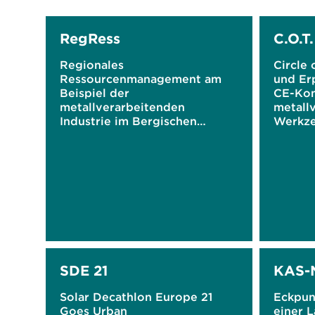
RegRess
C.O.T.
Regionales
Circle 
Ressourcenmanagement am
und Er
Beispiel der
CE-Kon
metallverarbeitenden
metall
Industrie im Bergischen
Werkze
Städtedreieck – Teilprojekt im
Schnei
Rahmen des
Verbundvorhabens "Urbane
Produktion im Bergischen
Städtedreieck"
SDE 21
KAS-
Solar Decathlon Europe 21
Eckpun
Goes Urban
einer L