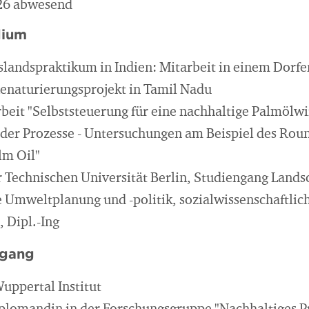
26 abwesend
dium
andspraktikum in Indien: Mitarbeit in einem Dorfe
enaturierungsprojekt in Tamil Nadu
eit "Selbststeuerung für eine nachhaltige Palmölwi
der Prozesse - Untersuchungen am Beispiel des Rou
lm Oil"
 Technischen Universität Berlin, Studiengang Lands
Umweltplanung und -politik, sozialwissenschaftlic
 Dipl.-Ing
egang
uppertal Institut