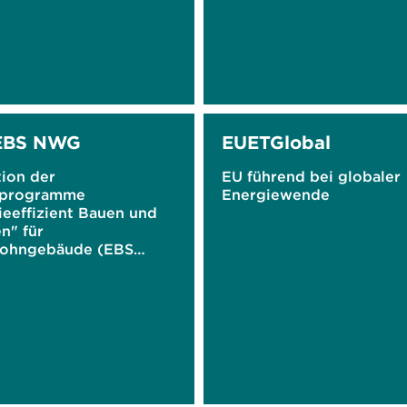
 EBS NWG
EUETGlobal
tion der
EU führend bei globaler
rprogramme
Energiewende
ieeffizient Bauen und
n" für
ohngebäude (EBS
ls Teil des CO2-
desanierungsprogramm
BMWi im
zeitraum 2019 bis 2021