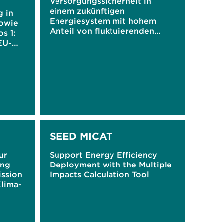
Versorgungssicherheit in
einem zukünftigen
g in
Energiesystem mit hohem
sowie
Anteil von fluktuierenden
s 1:
erneuerbaren Energien
EU-
SEED MICAT
ur
Support Energy Efficiency
ung
Deployment with the Multiple
ssion
Impacts Calculation Tool
lima-