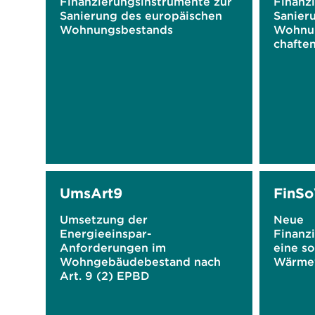
Finanzierungsinstrumente zur
Finanz
Sanierung des europäischen
Sanier
Wohnungsbestands
Wohnu
chafte
UmsArt9
FinS
Umsetzung der
Neue
Energieeinspar-
Finanz
Anforderungen im
eine so
Wohngebäudebestand nach
Wärme
Art. 9 (2) EPBD