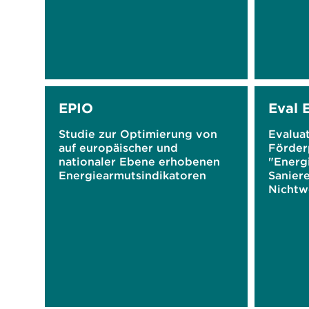
EPIO
Eval
Studie zur Optimierung von
Evalua
auf europäischer und
Förde
nationaler Ebene erhobenen
"Energ
Energiearmutsindikatoren
Saniere
Nichtw
NWG) a
Gebäu
s des 
Förder