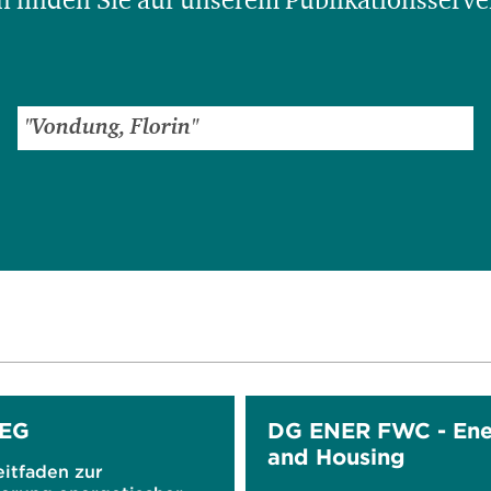
 finden Sie auf unserem Publikationsserve
WEG
DG ENER FWC - Ene
and Housing
eitfaden zur