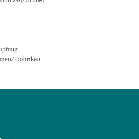
ündnis90/Grüne)
ämpfung
men/-politiken