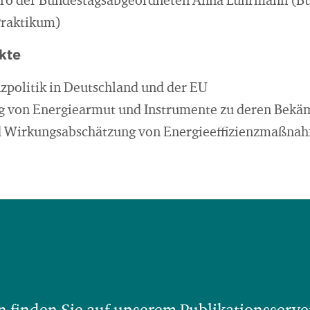
üro der Bundestagsabgeordneten Anna Lührmann (B
Praktikum)
kte
nzpolitik in Deutschland und der EU
ng von Energiearmut und Instrumente zu deren Bek
d Wirkungsabschätzung von Energieeffizienzmaßnah