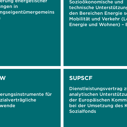
ierung energetischer
Sozioökonomische und
ungen in
technische Unterstützun
ngseigentümergemeins
den Bereichen Energie 
n
Mobilität und Verkehr (Lo
Energie und Wohnen) – 
Rahmenvertrag
oW
SUPSCF
Dienstleistungsvertrag z
ierungsinstrumente für
analytischen Unterstütz
zialverträgliche
der Europäischen Kommi
wende
bei der Umsetzung des K
Sozialfonds