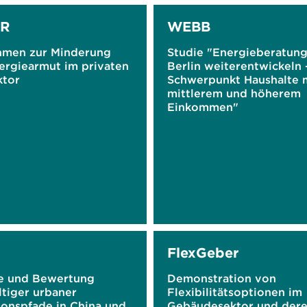
R
WEBB
men zur Minderung
Studie "Energieberatung
ergiearmut im privaten
Berlin weiterentwickeln 
ktor
Schwerpunkt Haushalte 
mittlerem und höherem
Einkommen"
FlexGeber
e und Bewertung
Demonstration von
ltiger urbaner
Flexibilitätsoptionen im
ionspfade in China und
Gebäudesektor und der