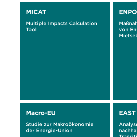
MICAT
ENPO
Multiple Impacts Calculation
Maßnah
Tool
von En
Mietse
Macro-EU
EAST
Studie zur Makroökonomie
Analys
der Energie-Union
nachha
Transit