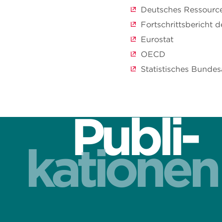
Deutsches Ressourc
Fortschrittsberich
Eurostat
OECD
Statistisches Bunde
Publi-
kationen