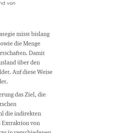
und von
ategie misst bislang
 sowie die Menge
irtschaften. Damit
usland über den
ldet. Auf diese Weise
et.
rung das Ziel, die
utschen
l die indirekten
 Extraktion von