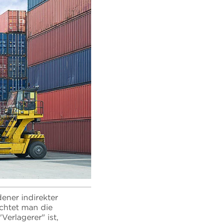
ener indirekter
achtet man die
Verlagerer" ist,