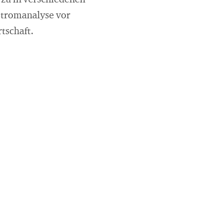
rzu in verschiedenen
stromanalyse vor
tschaft.