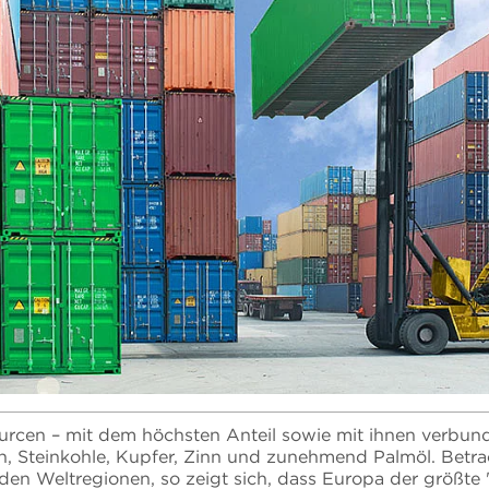
rcen – mit dem höchsten Anteil sowie mit ihnen verbund
en, Steinkohle, Kupfer, Zinn und zunehmend Palmöl. Betr
den Weltregionen, so zeigt sich, dass Europa der größte "