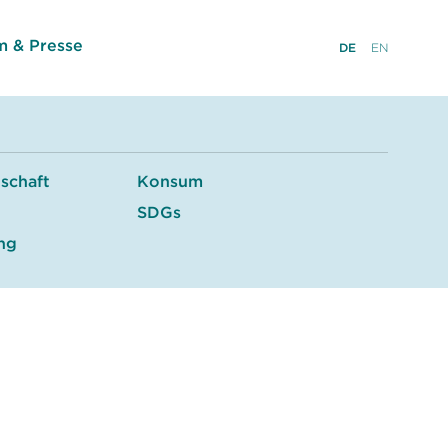
 & Presse
DE
EN
tschaft
Konsum
SDGs
ung