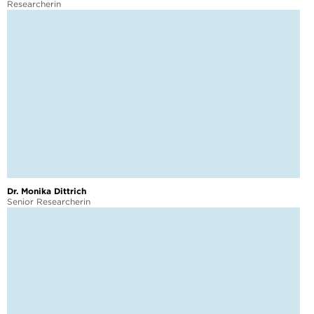
Researcherin
Dr. Monika Dittrich
Senior Researcherin