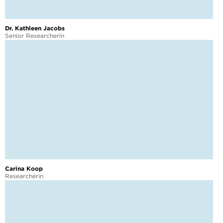
Dr. Kathleen Jacobs
Senior Researcherin
Carina Koop
Researcherin