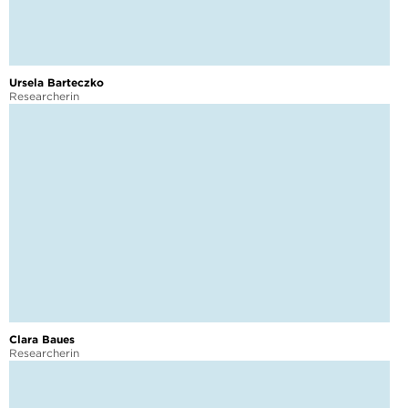
Ursela Barteczko
Researcherin
Clara Baues
Researcherin