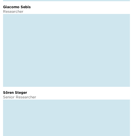
Giacomo Sebis
Researcher
Sören Steger
Senior Researcher