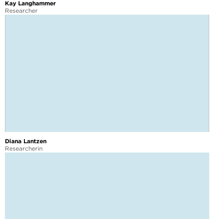
Kay Langhammer
Researcher
Diana Lantzen
Researcherin