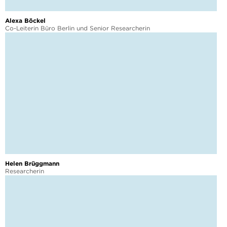
Alexa Böckel
Co-Leiterin Büro Berlin und Senior Researcherin
Helen Brüggmann
Researcherin