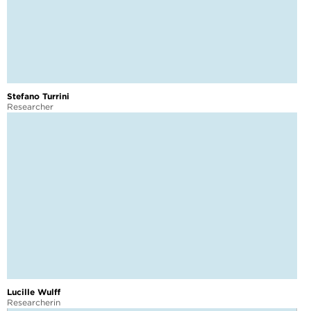
Stefano Turrini
Researcher
Lucille Wulff
Researcherin