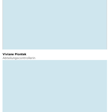
Viviane Piontek
Abteilungscontrollerin