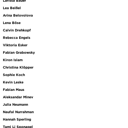
Larissa Bauer
Lea Beißel
Arina Belovolova
Lena Böse
Calvin Drehkopf
Rebecca Engels
Viktoria Esker
Fabian Grabowsky
Kiron Islam
Christina Klöpper
Sophie Koch
Kevin Leske
Fabian Maus
Aleksandar Minev
Julia Neumann
Naufal Nurrahman
Hannah Sperling
Tami Li Sponagel