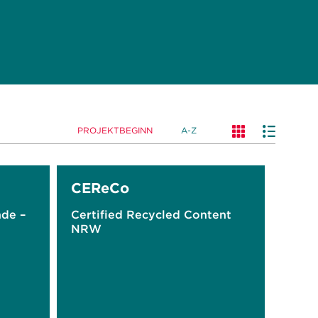
PROJEKTBEGINN
A-Z
CEReCo
nde –
Certified Recycled Content
NRW