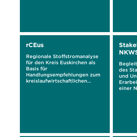
rCEus
Stake
NKW
Regionale Stoffstromanalyse
für den Kreis Euskirchen als
Beglei
Basis für
des St
Handlungsempfehlungen zum
und Un
kreislaufwirtschaftlichen
Erarbe
Handeln
einer N
Kreisla