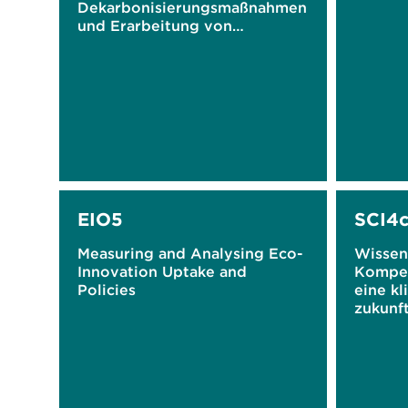
Dekarbonisierungsmaßnahmen
und Erarbeitung von
Eckpunkten einer Roadmap
für die Stahl- und
Zementindustrie
EIO5
SCI4
Measuring and Analysing Eco-
Wissen
Innovation Uptake and
Kompe
Policies
eine kl
zukunft