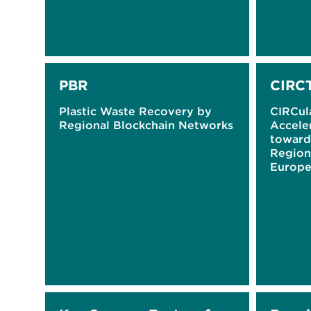
PBR
CIRC
Plastic Waste Recovery by
CIRCula
Regional Blockchain Networks
Acceler
toward
Regiona
Europ