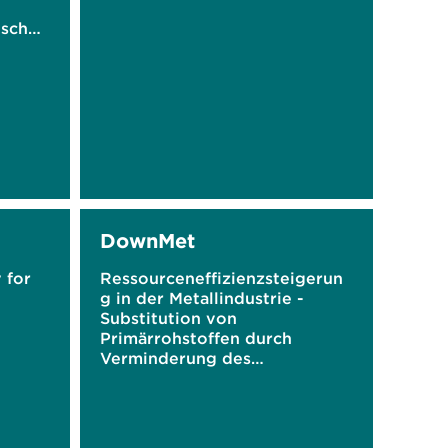
ischen
gen
DownMet
 for
Ressourceneffizienzsteigerun
g in der Metallindustrie -
Substitution von
Primärrohstoffen durch
Verminderung des
Downcyclings