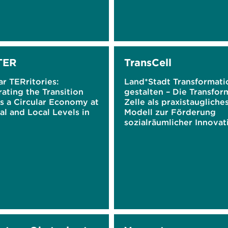
TER
TransCell
r TERritories:
Land*Stadt Transformati
ating the Transition
gestalten – Die Transfor
s a Circular Economy at
Zelle als praxistaugliche
l and Local Levels in
Modell zur Förderung
e
sozialräumlicher Innova