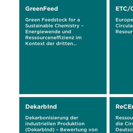
GreenFeed
ETC/
Green Feedstock for a
Europe
Sustainable Chemistry –
Circul
Energiewende und
Resour
Ressourceneffizienz im
Kontext der dritten
Feedstock-Transformation der
chemischen Industrie
DekarbInd
ReCE
Dekarbonisierung der
Ressou
industriellen Produktion
die Ci
(DekarbInd) – Bewertung von
Deutsc