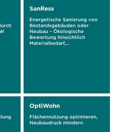
SanRess
Energetische Sanierung von
durch
Bestandsgebäuden oder
RW
Neubau – Ökologische
Bewertung hinsichtlich
Materialbedarf,
Primärenergieverbrauch und
damit verbundenen
Treibhausgas-Emissionen
OptiWohn
dlung
Flächennutzung optimieren,
Neubaudruck mindern