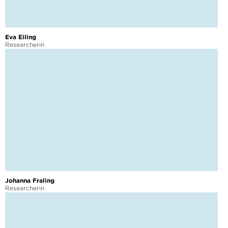
Eva Eiling
Researcherin
Johanna Fraling
Researcherin