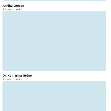
Annika Greven
Researcherin
Dr. Katharina Gröne
Researcherin