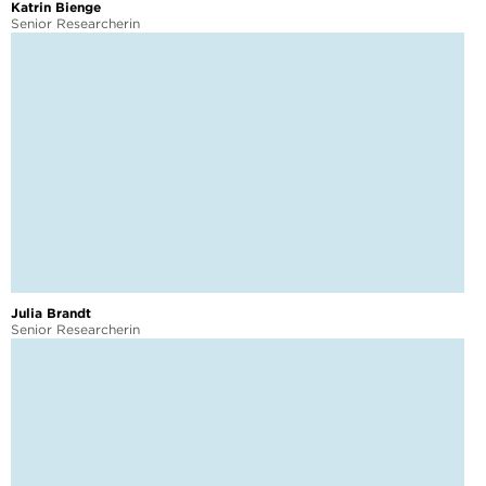
Katrin Bienge
Senior Researcherin
Julia Brandt
Senior Researcherin