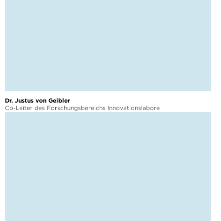
Dr. Justus von Geibler
Co-Leiter des Forschungsbereichs Innovationslabore