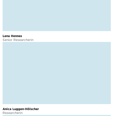
Lena Hennes
Senior Researcherin
Anica Luggen-Hölscher
Researcherin