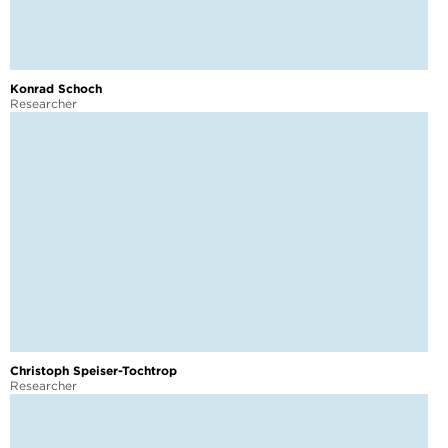
Konrad Schoch
Researcher
Christoph Speiser-Tochtrop
Researcher