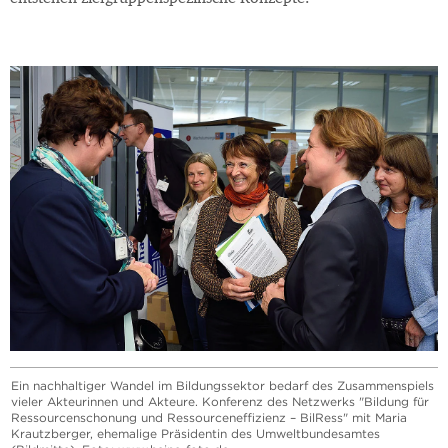
Ein nachhaltiger Wandel im Bildungssektor bedarf des Zusammenspiels
vieler Akteurinnen und Akteure. Konferenz des Netzwerks "Bildung für
Ressourcenschonung und Ressourceneffizienz – BilRess" mit Maria
Krautzberger, ehemalige Präsidentin des Umweltbundesamtes