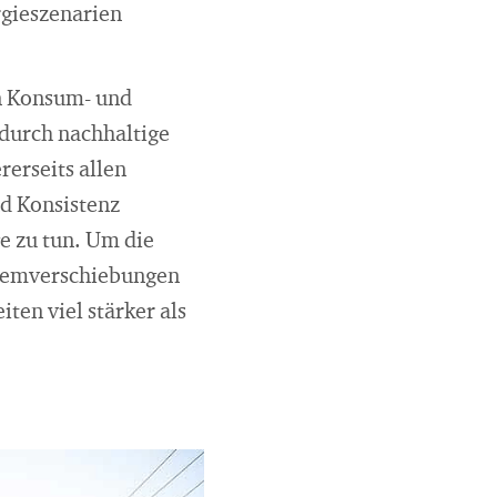
rgieszenarien
on Konsum- und
 durch nachhaltige
erseits allen
nd Konsistenz
ge zu tun. Um die
oblemverschiebungen
en viel stärker als