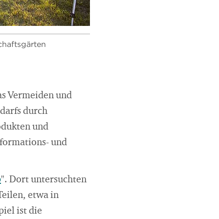
chaftsgärten
 Das Vermeiden und
darfs durch
odukten und
nformations- und
p
". Dort untersuchten
eilen, etwa in
el ist die