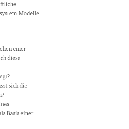
ftliche
iesystem-Modelle
tehen einer
ch diese
legt?
st sich die
n?
ines
ls Basis einer