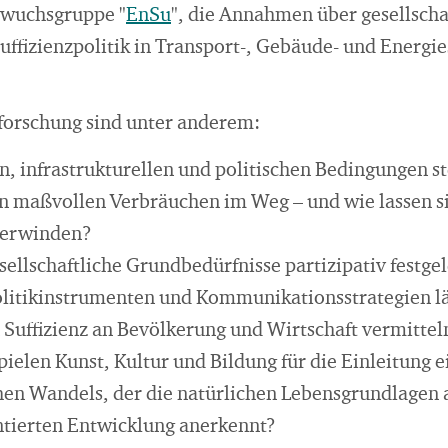
hwuchsgruppe "
EnSu
", die Annahmen über gesellscha
ffizienzpolitik in Transport-, Gebäude- und Energ
zforschung sind unter anderem:
n, infrastrukturellen und politischen Bedingungen s
n maßvollen Verbräuchen im Weg – und wie lassen si
erwinden?
ellschaftliche Grundbedürfnisse partizipativ festge
litikinstrumenten und Kommunikationsstrategien läs
Suffizienz an Bevölkerung und Wirtschaft vermittel
ielen Kunst, Kultur und Bildung für die Einleitung e
chen Wandels, der die natürlichen Lebensgrundlagen a
entierten Entwicklung anerkennt?