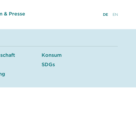
 & Presse
DE
EN
tschaft
Konsum
SDGs
ung